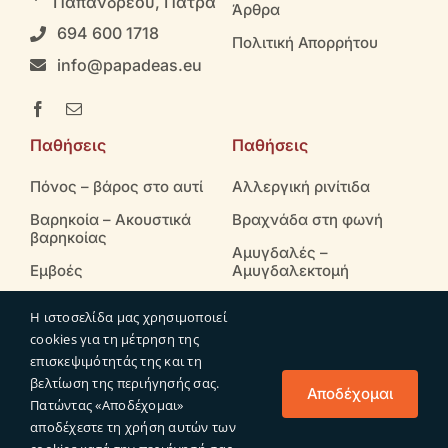
Παπανδρέου, Πάτρα
Άρθρα
694 600 1718
Πολιτική Απορρήτου
info@papadeas.eu
Παθήσεις
Παθήσεις
Πόνος – βάρος στο αυτί
Αλλεργική ρινίτιδα
Βαρηκοία – Ακουστικά
Βραχνάδα στη φωνή
βαρηκοίας
Αμυγδαλές –
Εμβοές
Αμυγδαλεκτομή
Ζάλη – Ιλιγγος
Ρινική συμφόρηση
Η ιστοσελίδα μας χρησιμοποιεί
cookies για τη μέτρηση της
επισκεψιμότητάς της και τη
βελτίωση της περιήγησής σας.
© Copyright 2023 - 2024 | Papadeas.eu | All Rights
Αποδέχομαι
Πατώντας «Αποδέχομαι»
Reserved | Powered by
TeamApp
αποδέχεστε τη χρήση αυτών των